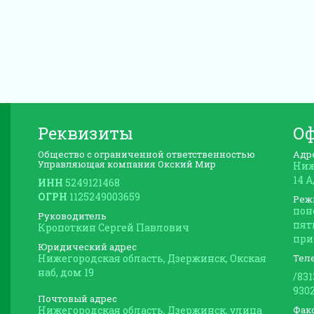
Реквизиты
О
Общество с ограниченной ответственностью
Адр
Управляющая компания Окский Мир
Ниж
14 
ИНН
5249121468
ОГРН
1125249003659
Реж
пон
Руководитель
пятн
Кропоткин Сергей Павлович
при
Юридический адрес
Нижегородская область, Дзержинск, Окская
Тел
наб, дом 19
/83
930
Почтовый адрес
Нижегородская область, Дзержинск, улица
Фак