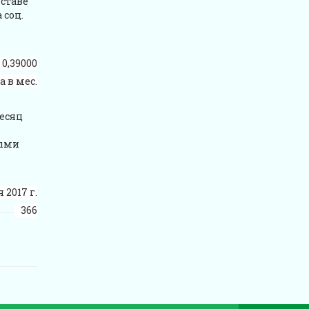
ставе
 соц.
0,39000
 в мес.
есяц
ными
 2017 г.
366