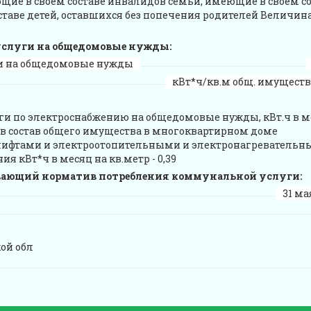
е в своем составе инвалидов семьи, имеющие в своем со
таве детей, оставшихся без попечения родителей Величина
слуги на общедомовые нужды:
и на общедомовые нужды
кВт*ч/кв.м общ. имущества
и по электроснабжению на общедомовые нужды, кВт.ч в м
 в состав общего имущества в многоквартирном доме
 лифтами и электроотопительными и электронагреватель
я кВт*ч в месяц на кв.метр - 0,39
вающий норматив потребления коммунальной услуги:
31 мая
ой обл