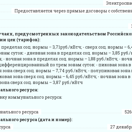
Электросн
Предоставляется через прямые договоры с собстве
учаях, предусмотренных законодательством Российско
и цен (тарифов):
в пределах соц. нормы – 3,71руб./кВтч; - сверх соц. нормы – 6,4
 суток: - дневная зона в пределах соц. нормы – 3,85 руб./к
; - ночная зона в пределах соц. нормы – 1,88 руб./кВтч; - ноч
, дифференцированный по трем зонам суток: - пиковая зона в
я зона сверх соц. нормы – 7,74 руб./кВтч; - полупиковая зона 
ковая зона сверх соц. нормы – 6,45 руб./кВтч; - ночная зона в
 зона сверх соц. нормы – 3,87 руб./кВтч
льного ресурса:
вку коммунального ресурса:
нального ресурса
526
ьного ресурса (дата и номер):
сурса
27 декабря