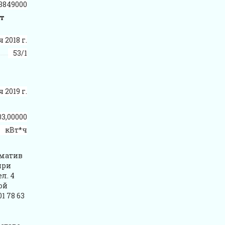
3849000
кт
 2018 г.
53/1
 2019 г.
03,00000
кВт*ч
рматив
при
л. 4
ой
01 78 63