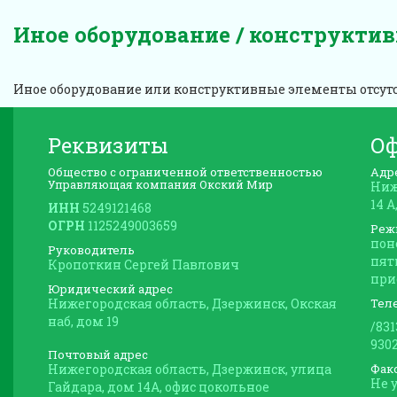
Иное оборудование / конструкти
Иное оборудование или конструктивные элементы отсут
Реквизиты
О
Общество с ограниченной ответственностью
Адр
Управляющая компания Окский Мир
Ниж
14 
ИНН
5249121468
ОГРН
1125249003659
Реж
пон
Руководитель
пятн
Кропоткин Сергей Павлович
при
Юридический адрес
Нижегородская область, Дзержинск, Окская
Тел
наб, дом 19
/83
930
Почтовый адрес
Нижегородская область, Дзержинск, улица
Фак
Не 
Гайдара, дом 14А, офис цокольное