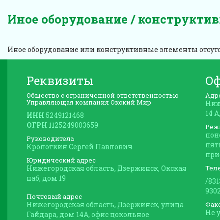
Иное оборудование / конструкти
Иное оборудование или конструктивные элементы отсут
Реквизиты
О
Общество с ограниченной ответственностью
Адр
Управляющая компания Окский Мир
Ниж
14 
ИНН
5249121468
ОГРН
1125249003659
Реж
пон
Руководитель
пятн
Кропоткин Сергей Павлович
при
Юридический адрес
Нижегородская область, Дзержинск, Окская
Тел
наб, дом 19
/83
930
Почтовый адрес
Нижегородская область, Дзержинск, улица
Фак
Не 
Гайдара, дом 14А, офис цокольное