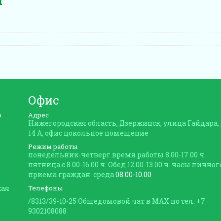
а
Офис
ю
Адрес
Нижегородская область, Дзержинск, улица Гайдара,
14 А, офис цокольное помещение
Режим работы
понедельник-четверг время работы 8.00-17.00 ч.
пятница с 8.00-16.00 ч. Обед 12.00-13.00 ч. часы личног
приема граждан среда
08.00-10.00
кая
Телефоны
/8313/39-10-25 Общедомовой чат в MAX по тел. +7
9302108088