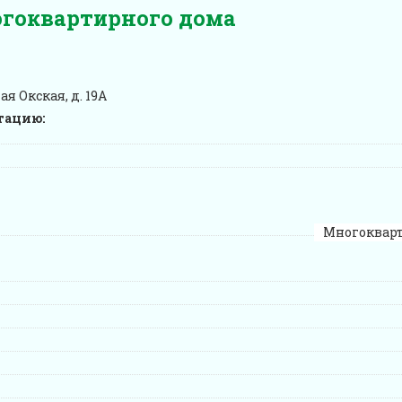
огоквартирного дома
я Окская, д. 19А
атацию:
Многоквар