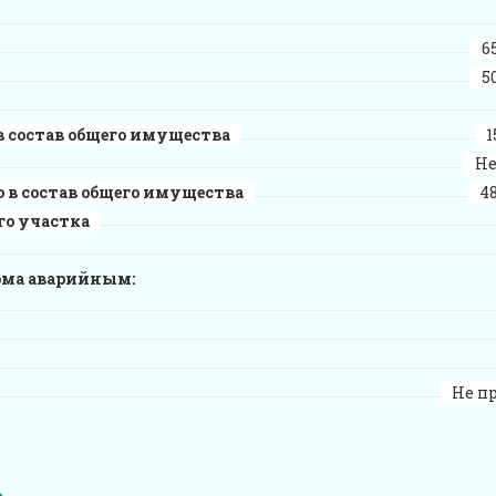
6
5
 состав общего имущества
1
Не
 в состав общего имущества
48
го участка
ома аварийным:
Не п