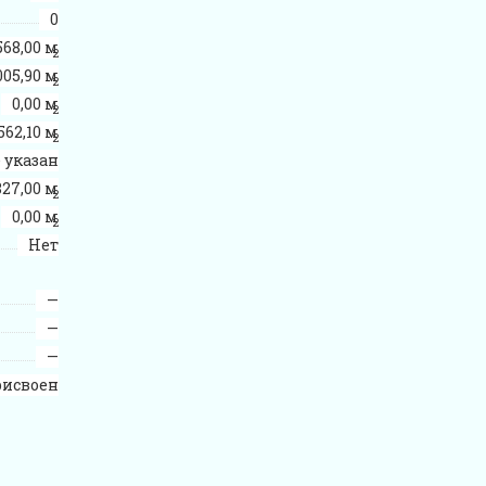
0
568,00 м
2
005,90 м
2
0,00 м
2
562,10 м
2
 указан
27,00 м
2
0,00 м
2
Нет
—
—
—
рисвоен