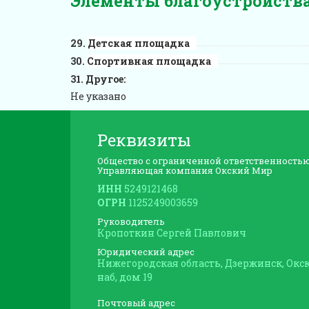
Элементы благоустройств
Детская площадка
Спортивная площадка
Другое:
Не указано
Реквизиты
Общество с ограниченной ответственность
Управляющая компания Окский Мир
ИНН
5249121468
ОГРН
1125249003659
Руководитель
Кропоткин Сергей Павлович
Юридический адрес
Нижегородская область, Дзержинск, Окс
наб, дом 19
Почтовый адрес