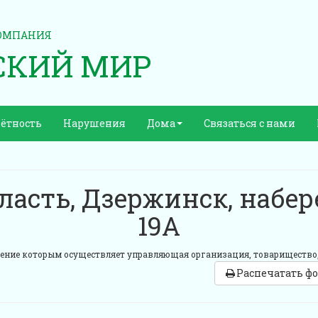
ОМПАНИЯ
СКИЙ МИР
ётность
Нарушения
Дома
Связаться с нами
ласть, Дзержинск, набер
19А
ение которым осуществляет управляющая организация, товарищество
Распечатать ф