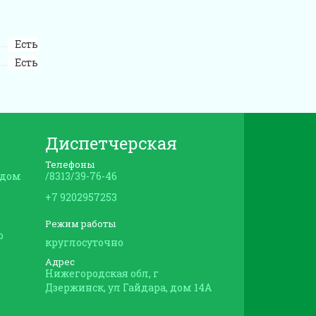
Есть
Есть
Диспетчерская
Телефоны
 дом
/8313/39-76-46
+7 9202957253
Режим работы
о
круглосуточно
Адрес
Нижегородская обл, г
Дзержинск, ул Гайдара, дом 14А