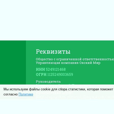
Реквизиты
Общество с ограниченной ответственность
Управляющая компания Окский Мир
ИНН
5249121468
ОГРН
1125249003659
Руководитель
Кропоткин Сергей Павлович
Мы используем файлы cookie для сбора статистики, которая поможет
Юридический адрес
согласно
Политике
Нижегородская область, Дзержинск, Окс
наб, дом 19
Почтовый адрес