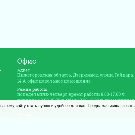
Офис
ю
Адрес
Нижегородская область, Дзержинск, улица Гайдара,
14 А, офис цокольное помещение
Режим работы
понедельник-четверг время работы 8.00-17.00 ч.
пятница с 8.00-16.00 ч. Обед 12.00-13.00 ч. часы личног
приема граждан среда
08.00-10.00
 нашему сайту стать лучше и удобнее для вас. Продолжая использовать
кая
Телефоны
/8313/39-10-25 Общедомовой чат в MAX по тел. +7
9302108088