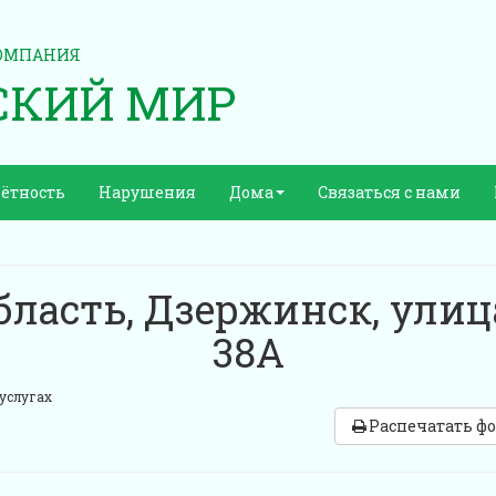
ОМПАНИЯ
СКИЙ МИР
ётность
Нарушения
Дома
Связаться с нами
ласть, Дзержинск, улиц
38А
услугах
Распечатать ф