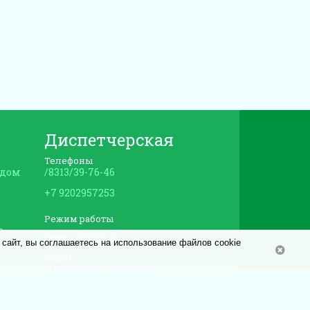
Диспетчерская
Телефоны
 дом
/8313/39-76-46
+7 9202957253
Режим работы
о
круглосуточно
 сайт, вы соглашаетесь на использование файлов cookie
Адрес
Нижегородская обл, г
Дзержинск, ул Гайдара, дом 14А