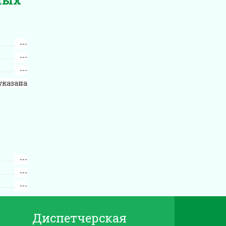
---
---
---
указана
---
---
---
Диспетчерская