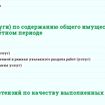
в
уги) по содержанию общего имуще
ётном периоде
услуг)
емой в рамках указанного раздела работ (услуг)
ания услуг)
етензий по качеству выполненных