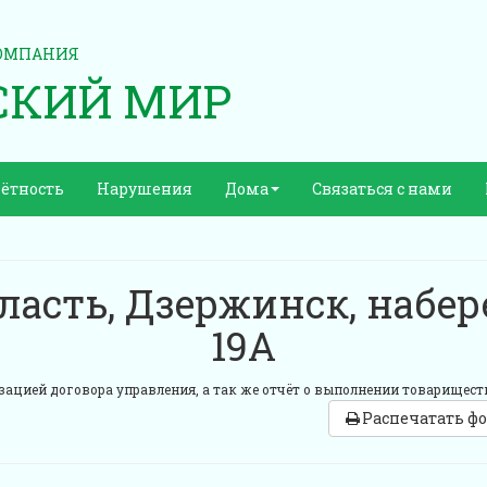
ОМПАНИЯ
СКИЙ МИР
ётность
Нарушения
Дома
Связаться с нами
ласть, Дзержинск, набер
19А
ацией договора управления, а так же отчёт о выполнении товариществ
Распечатать ф