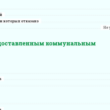
й
ии которых отказано
Не 
едоставленным коммунальным
в
в