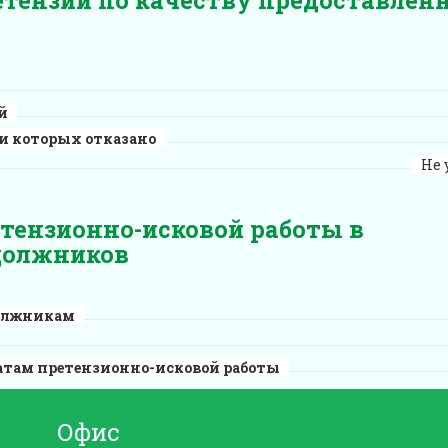
й
и которых отказано
Не 
тензионно-исковой работы в
должников
должникам
атам претензионно-исковой работы
Офис