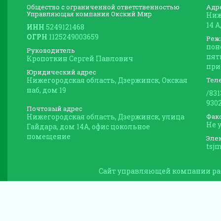
Общество с ограниченной ответственностью
Адр
Управляющая компания Окский Мир
Ниж
14 
ИНН
5249121468
ОГРН
1125249003659
Реж
пон
Руководитель
пятн
Кропоткин Сергей Павлович
при
Юридический адрес
Нижегородская область, Дзержинск, Окская
Тел
наб, дом 19
/83
930
Почтовый адрес
Нижегородская область, Дзержинск, улица
Фак
Не 
Гайдара, дом 14А, офис цокольное
помещение
Эле
tsj
Сайт управляющей компании ра