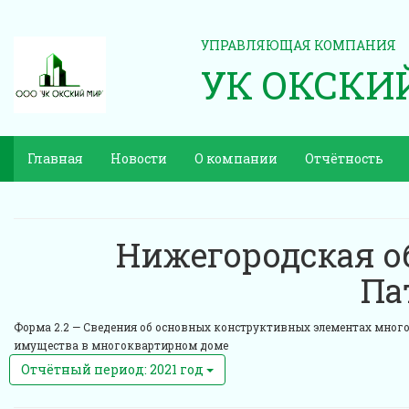
УПРАВЛЯЮЩАЯ КОМПАНИЯ
УК ОКСКИ
Главная
Новости
О компании
Отчётность
Нижегородская об
Па
Форма 2.2 —
Сведения об основных конструктивных элементах многок
имущества в многоквартирном доме
Отчётный период: 2021 год